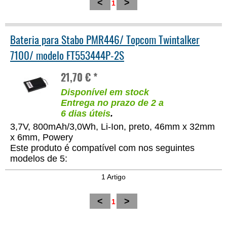
<
>
1
Bateria para Stabo PMR446/ Topcom Twintalker
7100/ modelo FT553444P-2S
21,70 € *
Disponível em stock
Entrega no prazo de 2 a
6 dias úteis
.
3,7V, 800mAh/3,0Wh, Li-Ion, preto, 46mm x 32mm
x 6mm, Powery
Este produto é compatível com nos seguintes
modelos de 5:
1 Artigo
<
>
1