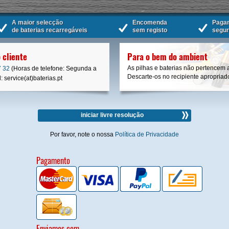
A maior selecção
Encomenda
Paga
de baterias recarregáveis
sem registo
segu
 cliente
Para o bem do ambient
As pilhas e baterias não pertencem 
7 32
(Horas de telefone: Segunda a
Descarte-os no recipiente apropriad
 service(at)baterias.pt
iniciar livre resolução
Por favor, note o nossa
Política de Privacidade
Pagamento
Enviamos com