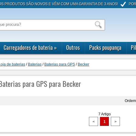
OS PRODUTOS SÃO NOVOS E VÊM COM UMA GARANTIA DE 3 ANOS!
POR
Carregadores de bateria
»
Outros
Packs poupança
Pi
Loja de baterias
/
Baterias
/
Baterias para GPS
/
Becker
Baterias para GPS para Becker
Ordem
7 Artigo
<
1
>