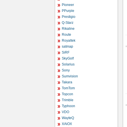
Pioneer
PPurple
Prestigio
Q-Starz
Rikaline
Route
Royaltek
satmap
SiRF
SkyGolf
Solarius
Sony
Sumvision
Takara
TomTom
Topcon
Trimble
Typhoon
VDO
WayteQ
XAiOX