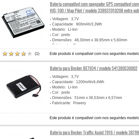
Bateria compatível com navegador GPS compatível co
HJS-100 / Map Pilot / modelo 338937010208 entre out
Voltagem:
3,7V
Capacidade:
900mAh/3,3Wh
Modelo:
Li-Ion
Cor:
preto
Dimensões:
48,30mm x 38,95mm x 5,60mm
Fabricante:
Powery
(1)
Este produto é compatível com nos seguintes modelo
Bateria para Becker BE7934 / modelo 541380530002
Voltagem:
3,7V
Capacidade:
1200mAh/4,4Wh
Modelo:
Li-Ion
Cor:
preto
Dimensões:
51mm x 36,53mm x 6,57mm
Fabricante:
Powery
Este produto é compatível com nos seguintes modelo
Bateria para Becker Traffic Assist 7916 / modelo 3879