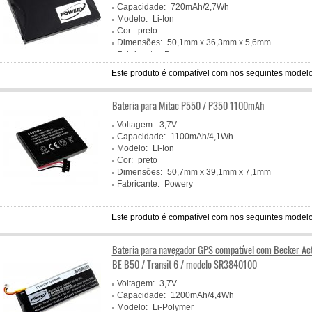
Capacidade:
720mAh/2,7Wh
Modelo:
Li-Ion
Cor:
preto
Dimensões:
50,1mm x 36,3mm x 5,6mm
Fabricante:
Powery
Este produto é compatível com nos seguintes modelo
Bateria para Mitac P550 / P350 1100mAh
Voltagem:
3,7V
Capacidade:
1100mAh/4,1Wh
Modelo:
Li-Ion
Cor:
preto
Dimensões:
50,7mm x 39,1mm x 7,1mm
Fabricante:
Powery
Este produto é compatível com nos seguintes modelo
Bateria para navegador GPS compatível com Becker Act
BE B50 / Transit 6 / modelo SR3840100
Voltagem:
3,7V
Capacidade:
1200mAh/4,4Wh
Modelo:
Li-Polymer