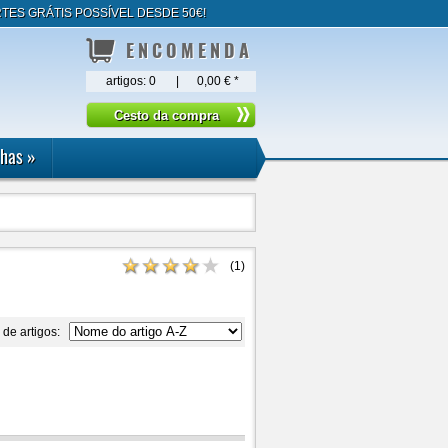
TES GRÁTIS POSSÍVEL DESDE 50€!
ENCOMENDA
artigos:
0
|
0,00 €
*
lhas
»
(
1
)
 de artigos: