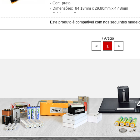
Cor:
preto
Dimensões:
84,18mm x 29,80mm x 4,48mm
Fabricante:
Powery
Este produto é compatível com nos seguintes modelo
7 Artigo
<
1
>