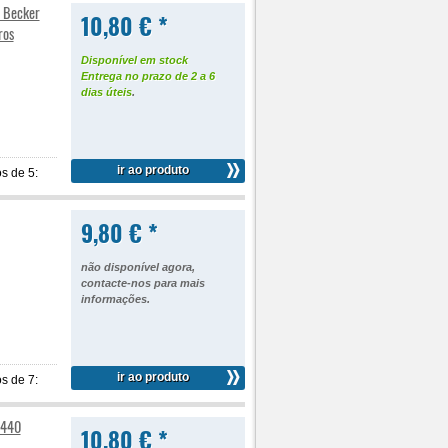
m Becker
10,80 € *
ros
Disponível em stock
Entrega no prazo de 2 a 6
dias úteis
.
ir ao produto
s de 5:
9,80 € *
não disponível agora,
contacte-nos para mais
informações
.
ir ao produto
s de 7:
9440
10,80 € *