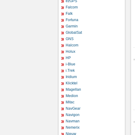
ezGPS
Falcom
Falk
Fortuna
Garmin
GlobalSat
GNS
Halcom
Holux
HP
i-Blue
i.Trek
Iridium
Klicktel
Magellan
Medion
Mitac
NavGear
Navigon
Navman
Nemerix
Nieuw