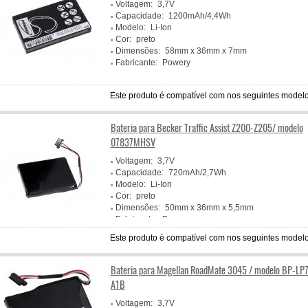
Voltagem:
3,7V
Capacidade:
1200mAh/4,4Wh
Modelo:
Li-Ion
Cor:
preto
Dimensões:
58mm x 36mm x 7mm
Fabricante:
Powery
Este produto é compatível com nos seguintes modelo
Bateria para Becker Traffic Assist Z200-Z205/ modelo
07837MHSV
Voltagem:
3,7V
Capacidade:
720mAh/2,7Wh
Modelo:
Li-Ion
Cor:
preto
Dimensões:
50mm x 36mm x 5,5mm
Fabricante:
Powery
Este produto é compatível com nos seguintes modelo
Bateria para Magellan RoadMate 3045 / modelo BP-LP
A1B
Voltagem:
3,7V