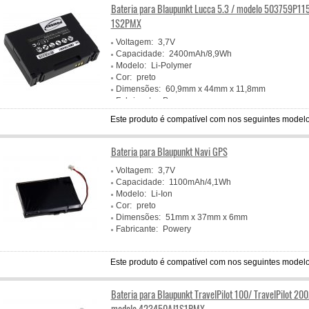
Bateria para Blaupunkt Lucca 5.3 / modelo 503759P11
1S2PMX
Voltagem:
3,7V
Capacidade:
2400mAh/8,9Wh
Modelo:
Li-Polymer
Cor:
preto
Dimensões:
60,9mm x 44mm x 11,8mm
Fabricante:
Powery
Este produto é compatível com nos seguintes modelo
Bateria para Blaupunkt Navi GPS
Voltagem:
3,7V
Capacidade:
1100mAh/4,1Wh
Modelo:
Li-Ion
Cor:
preto
Dimensões:
51mm x 37mm x 6mm
Fabricante:
Powery
Este produto é compatível com nos seguintes modelo
Bateria para Blaupunkt TravelPilot 100/ TravelPilot 200
modelo 423450AJ1S1PMX