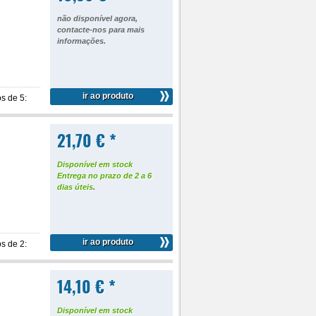
não disponível agora,
contacte-nos para mais
informações
.
ir ao produto
s de 5:
21,70 € *
Disponível em stock
Entrega no prazo de 2 a 6
dias úteis
.
ir ao produto
s de 2:
14,10 € *
Disponível em stock