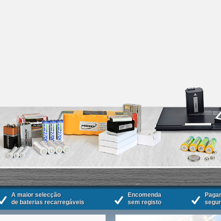
A maior selecção
Encomenda
Paga
de baterias recarregáveis
sem registo
segu