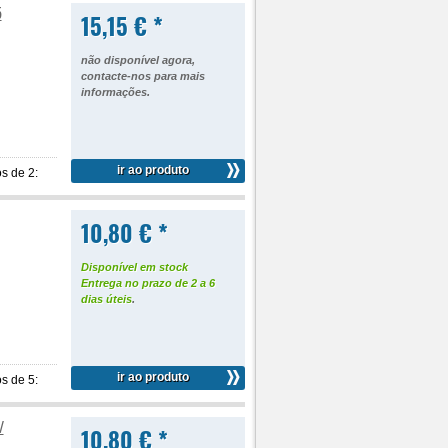
5
15,15 € *
não disponível agora,
contacte-nos para mais
informações
.
ir ao produto
s de 2:
10,80 € *
Disponível em stock
Entrega no prazo de 2 a 6
dias úteis
.
ir ao produto
s de 5:
/
10,80 € *