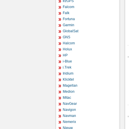
ezGPS
Falcom
Falk
Fortuna
Garmin
GlobalSat
GNS
Halcom
Holux
HP
i-Blue
i.Trek
Iridium
Klicktel
Magellan
Medion
Mitac
NavGear
Navigon
Navman
Nemerix
Nieuw