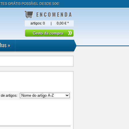
TES GRÁTIS POSSÍVEL DESDE 50€!
ENCOMENDA
artigos:
0
|
0,00 €
*
lhas
»
 de artigos: