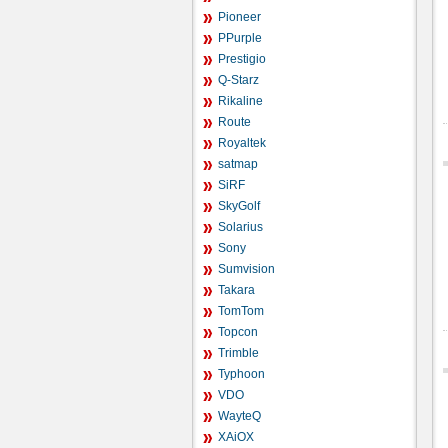
Pioneer
PPurple
Prestigio
Q-Starz
Rikaline
Route
Royaltek
satmap
SiRF
SkyGolf
Solarius
Sony
Sumvision
Takara
TomTom
Topcon
Trimble
Typhoon
VDO
WayteQ
XAiOX