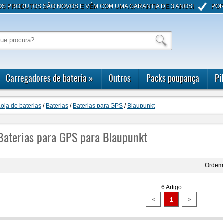
OS PRODUTOS SÃO NOVOS E VÊM COM UMA GARANTIA DE 3 ANOS!
POR
Carregadores de bateria
»
Outros
Packs poupança
Pi
Loja de baterias
/
Baterias
/
Baterias para GPS
/
Blaupunkt
Baterias para GPS para Blaupunkt
Ordem
6 Artigo
<
1
>