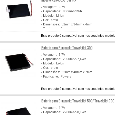
Voltagem:
3,7V
Capacidade:
800mAh/3Wh
Modelo:
Li-Ion
Cor:
preto
Dimensões:
52mm x 34mm x 4mm
Fabricante:
Powery
Este produto é compatível com nos seguintes modelo
Bateria para Blaupunkt Travelpilot 300
Voltagem:
3,7V
Capacidade:
2000mAh/7,4Wh
Modelo:
Li-Ion
Cor:
preto
Dimensões:
52mm x 48mm x 7mm
Fabricante:
Powery
Este produto é compatível com nos seguintes modelo
Bateria para Blaupunkt Travelpilot 500/ Travelpilot 700
Voltagem:
3,7V
Capacidade:
2200mAh/8,1Wh