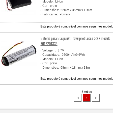
Modelo:
Li-Ion
Cor:
preto
Dimensões:
52mm x 35mm x 11mm
Fabricante:
Powery
Este produto é compatível com nos seguintes modelo
Bateria para Blaupunkt Travelpilot Lucca 5.2 / modelo
7612201334
Voltagem:
3,7V
Capacidade:
2600mAh/9,6Wh
Modelo:
Li-Ion
Cor:
preto
Dimensões:
68mm x 18mm x 18mm
Fabricante:
Powery
Este produto é compatível com nos seguintes modelo
6 Artigo
<
1
>