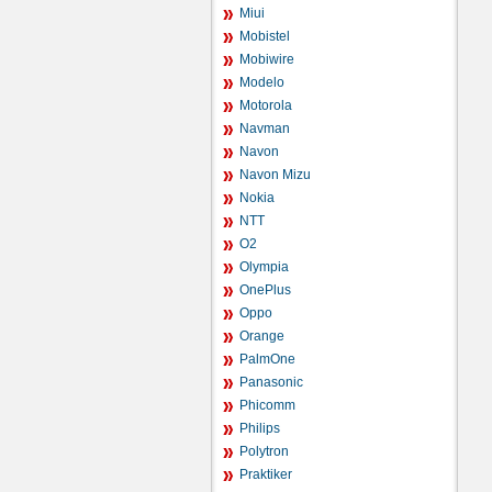
Miui
Mobistel
Mobiwire
Modelo
Motorola
Navman
Navon
Navon Mizu
Nokia
NTT
O2
Olympia
OnePlus
Oppo
Orange
PalmOne
Panasonic
Phicomm
Philips
Polytron
Praktiker