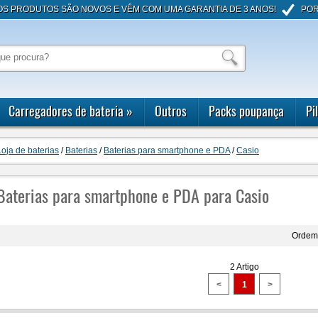
OS PRODUTOS SÃO NOVOS E VÊM COM UMA GARANTIA DE 3 ANOS!
POR
Carregadores de bateria
»
Outros
Packs poupança
Pi
Loja de baterias
/
Baterias
/
Baterias para smartphone e PDA
/
Casio
Baterias para smartphone e PDA para Casio
Ordem
2 Artigo
<
1
>