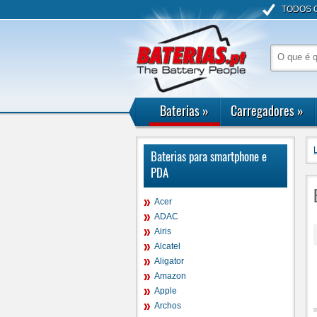
TODOS 
Baterias
»
Carregadores
»
Baterias para smartphone e
PDA
Acer
ADAC
Airis
Alcatel
Aligator
Amazon
Apple
Archos