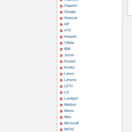
Gigaset
Google
Hisense
HP
HTC
Huawei
I-Mate
IBM
Jucon
Kazam
Konka
Lenco
Lenovo
LETV
LG
Lumigon
Medion
Meizu
Meu
Microsoft
MITAC