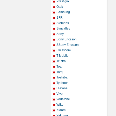
Prestigio
Qtek
Samsung
SFR
Siemens
Simvalley
Sony
Sony Ericsson
SSony Ericsson
Swisscom
T-Mobile
Telstra
Toa
Torq
Toshiba
Typhoon
Ulefone
Vivo
Vodafone
Wiko
Xiaomi
Yakumo