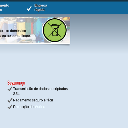
mento
Entrega
ro
rápida
ao lixo doméstico.
o ou no ponto limpo.
Segurança
Transmissão de dados encriptados
SSL
Pagamento seguro e fácil
Protecção de dados