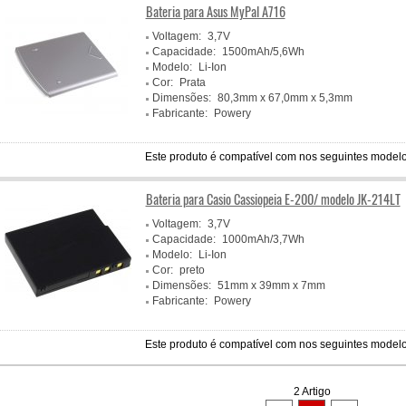
Bateria para Asus MyPal A716
Voltagem:
3,7V
Capacidade:
1500mAh/5,6Wh
Modelo:
Li-Ion
Cor:
Prata
Dimensões:
80,3mm x 67,0mm x 5,3mm
Fabricante:
Powery
Este produto é compatível com nos seguintes modelo
Bateria para Casio Cassiopeia E-200/ modelo JK-214LT
Voltagem:
3,7V
Capacidade:
1000mAh/3,7Wh
Modelo:
Li-Ion
Cor:
preto
Dimensões:
51mm x 39mm x 7mm
Fabricante:
Powery
Este produto é compatível com nos seguintes modelo
2 Artigo