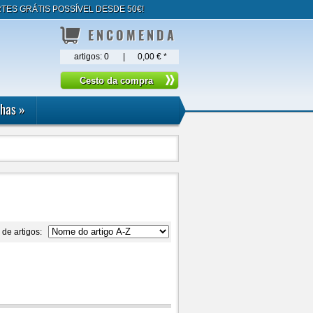
TES GRÁTIS POSSÍVEL DESDE 50€!
ENCOMENDA
artigos:
0
|
0,00 €
*
lhas
»
 de artigos: