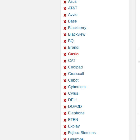
Asus
AT&T
Avvio
Base
Blackberry
Blackview
BQ
Brondi
Casio
CAT
Coolpad
Crosscall
Cubot
Cybercom
Cyrus
DELL
DOPOD
Elephone
ETEN
Explay
Fujitsu-Siemens
Gigabyte