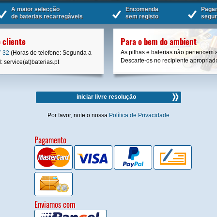
A maior selecção
Encomenda
Paga
de baterias recarregáveis
sem registo
segu
 cliente
Para o bem do ambient
As pilhas e baterias não pertencem 
7 32
(Horas de telefone: Segunda a
Descarte-os no recipiente apropriad
 service(at)baterias.pt
iniciar livre resolução
Por favor, note o nossa
Política de Privacidade
Pagamento
Enviamos com