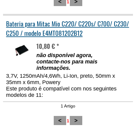
<
>
1
Bateria para Mitac Mio C220/ C220s/ C700/ C230/
C250 / modelo E4MT081202B12
10,80 € *
não disponível agora,
contacte-nos para mais
informações
.
3,7V, 1250mAh/4,6Wh, Li-Ion, preto, 50mm x
35mm x 6mm, Powery
Este produto é compatível com nos seguintes
modelos de 11:
1 Artigo
<
>
1